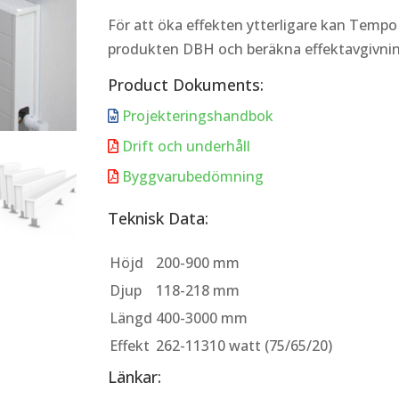
För att öka effekten ytterligare kan Temp
produkten DBH och beräkna effektavgivni
Product Dokuments:
Projekteringshandbok

Drift och underhåll

Byggvarubedömning

Teknisk Data:
Höjd
200-900 mm
Djup
118-218 mm
Längd
400-3000 mm
Effekt
262-11310 watt (75/65/20)
Länkar: