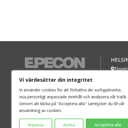
HELSI
Flore
SE-254 
Vi värdesätter din integritet
En ledande aktör på den svenska
Telefon
marknaden inom radiatorer och
Vi använder cookies för att förbättra din surfupplevelse,
Mer k
konvektorer för vattenburen
visa personligt anpassade innehåll och analysera vår trafik.
Genom att klicka på "Acceptera alla" samtycker du till vår
värme.
användning av cookies.
Personuppgiftspolicy
–
Cookies
Anpassa
Avvisa
Acceptera alla