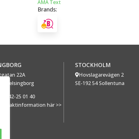
AMA Text
Brands:
NGBORG
STOCKHOLM
ttgatan 22A
Hovslagarevägen 2
67 Helsingborg
SE-192 54 Sollentuna
:
042-25 01 40
ontaktinformation här >>