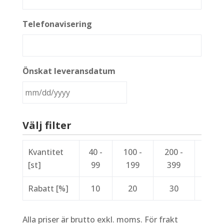
Telefonavisering
Önskat leveransdatum
MM
slash
Välj filter
DD
slash
Kvantitet
40 -
100 -
200 -
400
YYYY
[st]
99
199
399
-
Rabatt [%]
10
20
30
35
Alla priser är brutto exkl. moms. För frakt