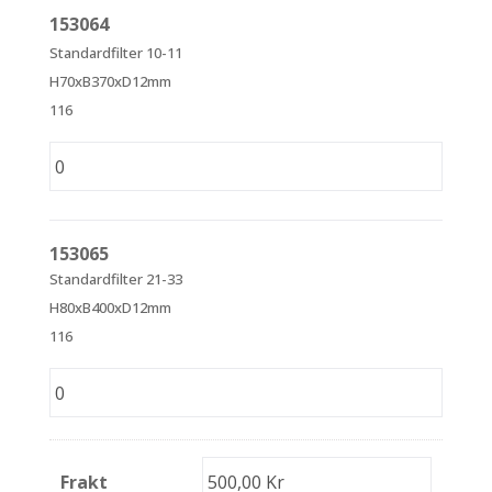
153064
Standardfilter 10-11
H70xB370xD12mm
116
153065
Standardfilter 21-33
H80xB400xD12mm
116
Frakt