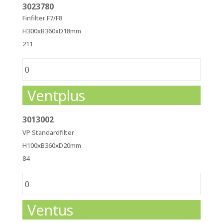
3023780
Finfilter F7/F8
H300xB360xD18mm
211
Ventplus
3013002
VP Standardfilter
H100xB360xD20mm
84
Ventus