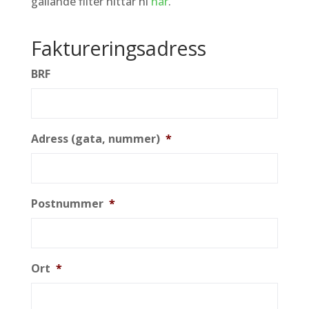
gällande filter hittar ni
här
.
Faktureringsadress
BRF
Adress (gata, nummer)
*
Postnummer
*
Ort
*