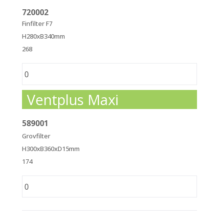
720002
Finfilter F7
H280xB340mm
268
Ventplus Maxi
589001
Grovfilter
H300xB360xD15mm
174