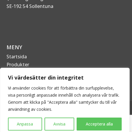
SE-192 54 Sollentuna
MENY
Startsida
Produkter
Om Företaget
Vi värdesätter din integritet
Kontakta oss
Vi använder cookies för att förbättra din surfupplevelse,
visa personligt anpassade innehåll och analysera vår trafik.
Genom att klicka på "Acceptera alla" samtycker du till vår
2026 © EPECON AB - Alla rättigheter förbehållna. Kopiering
användning av cookies.
är därför inte tillåtet utan skriftligt tillstånd.
Anpassa
Avvisa
Acceptera alla