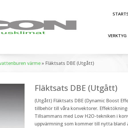
STARTS
VERKTYG 
r vattenburen värme
»
Fläktsats DBE (Utgått)
Fläktsats DBE (Utgått)
(Utgått) Fläktsats DBE (Dynamic Boost Effe
tillbehör till våra konvektorer. Effektökni
Tillsammans med Low H2O-tekniken i konv
uppvärmning som kommer till nytta bland an