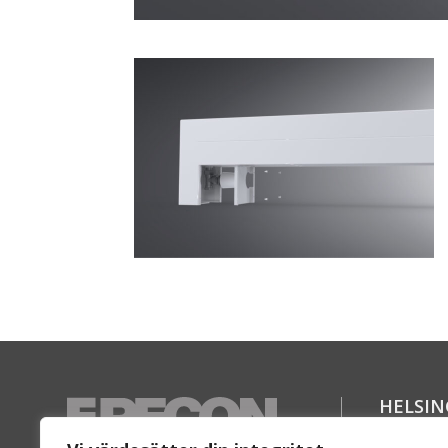
HELSI
Florett