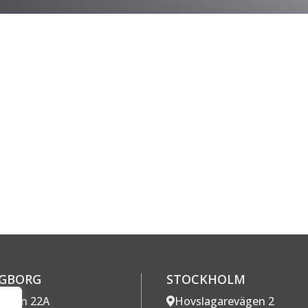
NGBORG
STOCKHOLM
gatan 22A
Hovslagarevägen 2