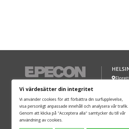
HELSI
Flore
SE-254 
Vi värdesätter din integritet
En ledande aktör på den svenska
Telefon
marknaden inom radiatorer och
Vi använder cookies för att förbättra din surfupplevelse,
Mer k
konvektorer för vattenburen
visa personligt anpassade innehåll och analysera vår trafik.
Genom att klicka på "Acceptera alla" samtycker du till vår
värme.
användning av cookies.
Personuppgiftspolicy
–
Cookies