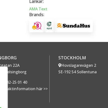
Länkar:
AMA Text
Brands:
NGBORG
STOCKHOLM
ttgatan 22A
Hovslagarevägen 2
67 Helsingborg
SE-192 54 Sollentuna
:
042-25 01 40
ontaktinformation här >>