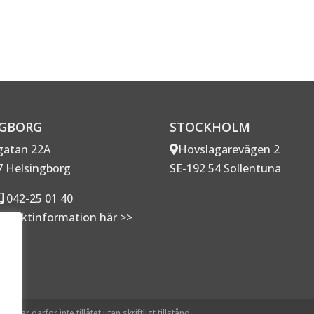
NGBORG
STOCKHOLM
gatan 22A
Hovslagarevägen 2
7 Helsingborg
SE-192 54 Sollentuna
042-25 01 40
ntaktinformation här >>
g är därför inte tillåtet utan skriftligt tillstånd.