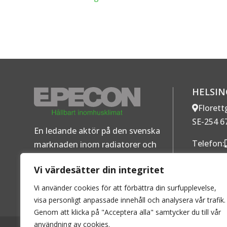
HELSI
Florett
SE-254 6
En ledande aktör på den svenska
Telefon:
marknaden inom radiatorer och
Mer ko
konvektorer för vattenburen värme.
Vi värdesätter din integritet
Personuppgiftspolicy
–
Cookies
Vi använder cookies för att förbättra din surfupplevelse,
visa personligt anpassade innehåll och analysera vår trafik.
Genom att klicka på "Acceptera alla" samtycker du till vår
användning av cookies.
2026 © EPECON AB - Alla rättigheter förbehållna. Kopierin