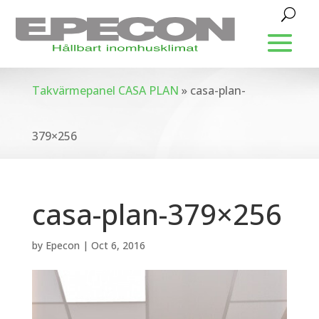
Takvärmepanel CASA PLAN
»
casa-plan-
379×256
casa-plan-379×256
by
Epecon
|
Oct 6, 2016