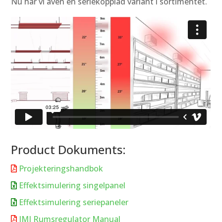
Nu har vi även en seriekopplad variant i sortimentet.
Product Dokuments:
Projekteringshandbok

Effektsimulering singelpanel

Effektsimulering seriepaneler

IMI Rumsregulator Manual
