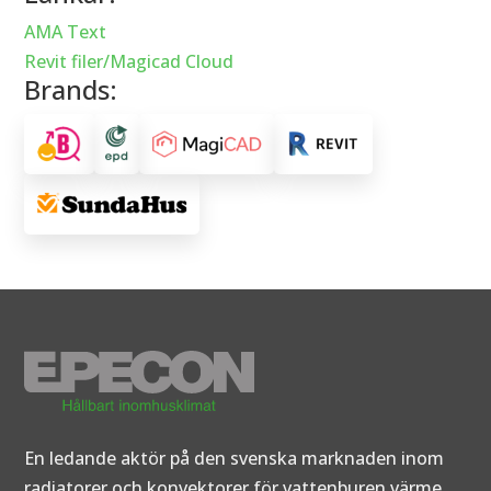
AMA Text
Revit filer/Magicad Cloud
Brands:
En ledande aktör på den svenska marknaden inom
radiatorer och konvektorer för vattenburen värme.