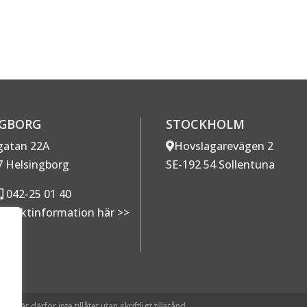
NGBORG
STOCKHOLM
gatan 22A
Hovslagarevägen 2
7 Helsingborg
SE-192 54 Sollentuna
042-25 01 40
ntaktinformation här >>
g är därför inte tillåtet utan skriftligt tillstånd.