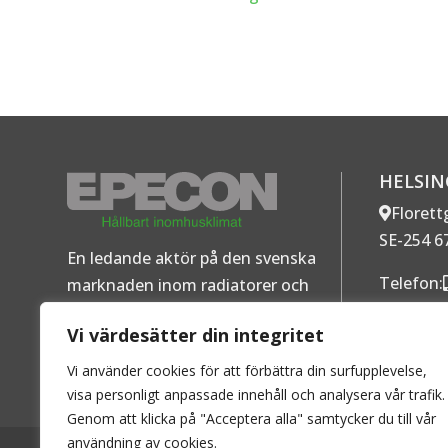
HELSI
Florett
SE-254 6
En ledande aktör på den svenska
Telefon:
marknaden inom radiatorer och
Mer ko
konvektorer för vattenburen värme.
Vi värdesätter din integritet
Personuppgiftspolicy
–
Cookies
Vi använder cookies för att förbättra din surfupplevelse,
visa personligt anpassade innehåll och analysera vår trafik.
Genom att klicka på "Acceptera alla" samtycker du till vår
användning av cookies.
2026 © EPECON AB - Alla rättigheter förbehållna. Kopierin