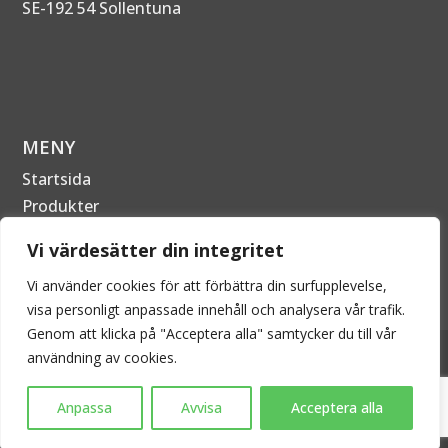
SE-192 54 Sollentuna
MENY
Startsida
Produkter
Om Företaget
Vi värdesätter din integritet
Kontakta oss
Vi använder cookies för att förbättra din surfupplevelse,
visa personligt anpassade innehåll och analysera vår trafik.
Genom att klicka på "Acceptera alla" samtycker du till vår
2026 © EPECON AB - Alla rättigheter förbehållna. Kopiering
användning av cookies.
är därför inte tillåtet utan skriftligt tillstånd.
Anpassa
Avvisa
Acceptera alla