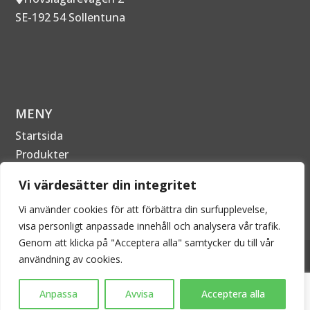
SE-192 54 Sollentuna
MENY
Startsida
Produkter
Om Företaget
Vi värdesätter din integritet
Kontakta oss
Vi använder cookies för att förbättra din surfupplevelse,
visa personligt anpassade innehåll och analysera vår trafik.
Genom att klicka på "Acceptera alla" samtycker du till vår
2026 © EPECON AB - Alla rättigheter förbehållna. Kopiering
användning av cookies.
är därför inte tillåtet utan skriftligt tillstånd.
Anpassa
Avvisa
Acceptera alla