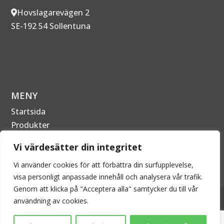
Hovslagarevägen 2
SE-192 54 Sollentuna
MENY
Startsida
Produkter
Om Företaget
Vi värdesätter din integritet
Kontakta oss
Vi använder cookies för att förbättra din surfupplevelse,
visa personligt anpassade innehåll och analysera vår trafik.
Genom att klicka på "Acceptera alla" samtycker du till vår
2026 © EPECON AB - Alla rättigheter förbehållna. Kopiering är därför
användning av cookies.
inte tillåtet utan skriftligt tillstånd.