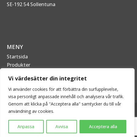
SE-192 54 Sollentuna
MENY
Startsida
Produkter
Om Företaget
Vi värdesätter din integritet
Kontakta oss
Vi använder cookies för att förbättra din surfupplevelse,
visa personligt anpassade innehåll och analysera vår trafik.
Genom att klicka på "Acceptera alla" samtycker du till vår
2026 © EPECON AB - Alla rättigheter förbehållna. Kopiering är därför
användning av cookies.
inte tillåtet utan skriftligt tillstånd.
Anpassa
Avvisa
Acceptera alla