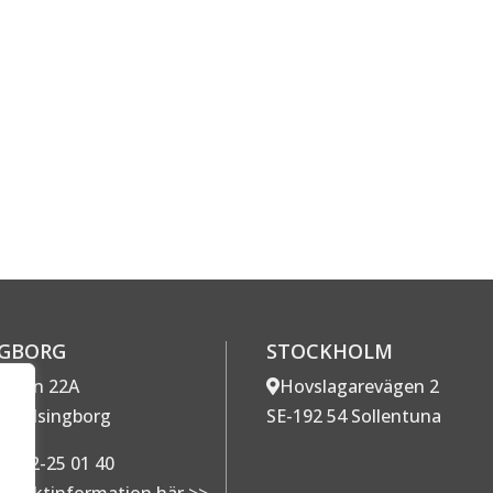
NGBORG
STOCKHOLM
gatan 22A
Hovslagarevägen 2
7 Helsingborg
SE-192 54 Sollentuna
042-25 01 40