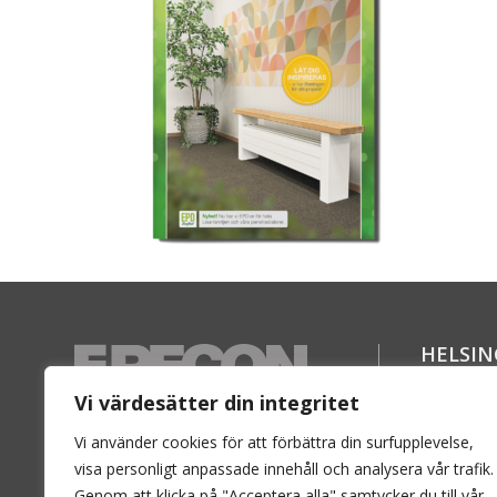
HELSI
Florett
Vi värdesätter din integritet
SE-254 6
En ledande aktör på den svenska
Vi använder cookies för att förbättra din surfupplevelse,
Telefon:
marknaden inom radiatorer och
visa personligt anpassade innehåll och analysera vår trafik.
Genom att klicka på "Acceptera alla" samtycker du till vår