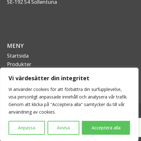
SE-192 54 Sollentuna
MENY
Startsida
Produkter
Om Företaget
Vi värdesätter din integritet
Kontakta oss
Vi använder cookies för att förbättra din surfupplevelse,
visa personligt anpassade innehåll och analysera vår trafik.
Genom att klicka på "Acceptera alla" samtycker du till vår
2026 © EPECON AB - Alla rättigheter förbehållna. Kopiering
användning av cookies.
är därför inte tillåtet utan skriftligt tillstånd.
Anpassa
Avvisa
Acceptera alla