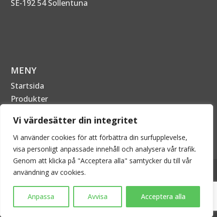
SE-192 54 Sollentuna
MENY
Startsida
Produkter
Om Företaget
Vi värdesätter din integritet
Kontakta oss
Vi använder cookies för att förbättra din surfupplevelse,
visa personligt anpassade innehåll och analysera vår trafik.
Genom att klicka på "Acceptera alla" samtycker du till vår
2026 © EPECON AB - Alla rättigheter förbehållna. Kopiering
användning av cookies.
är därför inte tillåtet utan skriftligt tillstånd.
Anpassa
Avvisa
Acceptera alla