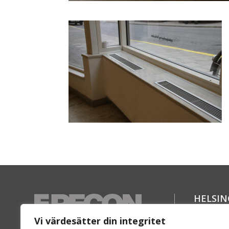
HELSI
Florett
Vi värdesätter din integritet
SE-254 6