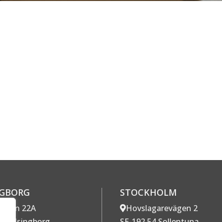
NGBORG
STOCKHOLM
gatan 22A
Hovslagarevägen 2
7 Helsingborg
SE-192 54 Sollentuna