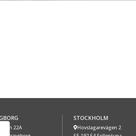
NGBORG
STOCKHOLM
gatan 22A
Hovslagarevägen 2
7 Helsingborg
SE-192 54 Sollentuna