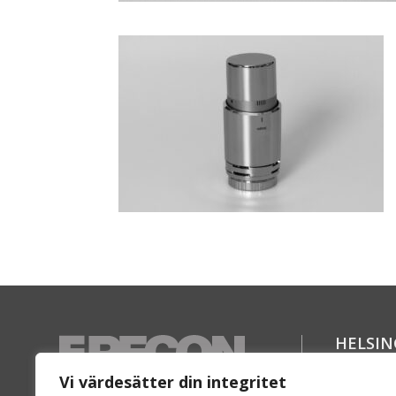
HELSI
Florett
Vi värdesätter din integritet
SE-254 6