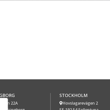
NGBORG
STOCKHOLM
gatan 22A
Hovslagarevägen 2
7 Helsingborg
SE-192 54 Sollentuna