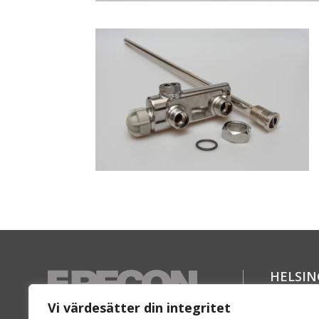
HELSI
Florett
Vi värdesätter din integritet
SE-254 6