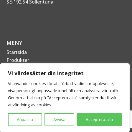
SE-192 54 Sollentuna
MENY
Startsida
Produkter
Om Företaget
Vi värdesätter din integritet
Kontakta oss
Vi använder cookies för att förbättra din surfupplevelse,
visa personligt anpassade innehåll och analysera vår trafik.
Genom att klicka på "Acceptera alla" samtycker du till vår
2026 © EPECON AB - Alla rättigheter förbehållna. Kopiering
användning av cookies.
är därför inte tillåtet utan skriftligt tillstånd.
Anpassa
Avvisa
Acceptera alla