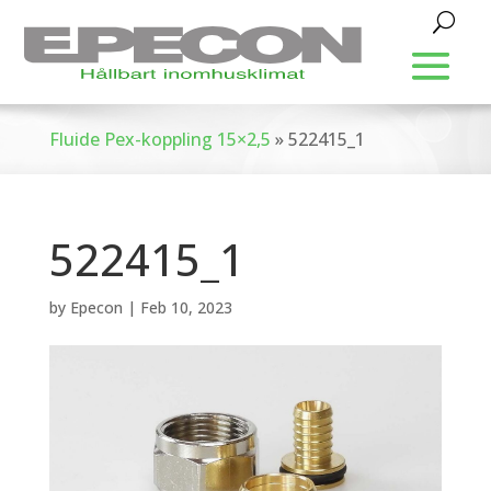
Fluide Pex-koppling 15×2,5
»
522415_1
522415_1
by
Epecon
|
Feb 10, 2023