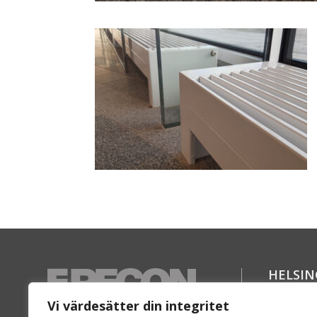
HELSI
Florett
Vi värdesätter din integritet
SE-254 6