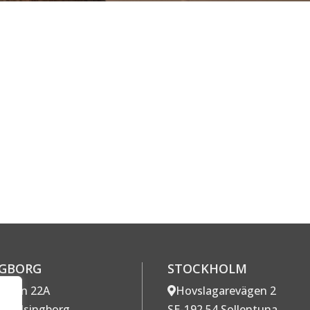
NGBORG
STOCKHOLM
gatan 22A
Hovslagarevägen 2
7 Helsingborg
SE-192 54 Sollentuna