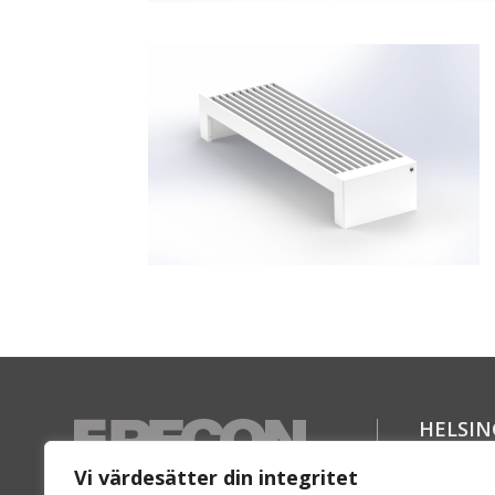
HELSI
Florett
Vi värdesätter din integritet
SE-254 6