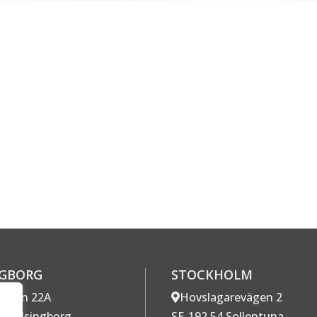
NGBORG
STOCKHOLM
gatan 22A
Hovslagarevägen 2
7 Helsingborg
SE-192 54 Sollentuna