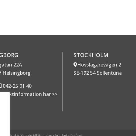
NGBORG
STOCKHOLM
gatan 22A
Hovslagarevägen 2
7 Helsingborg
SE-192 54 Sollentuna
042-25 01 40
ntaktinformation här >>
g är därför inte tillåtet utan skriftligt tillstånd.