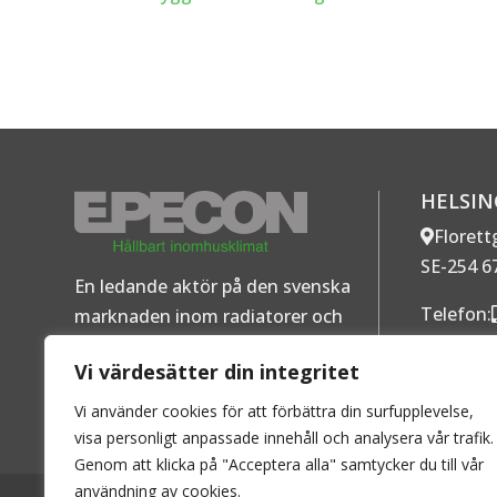
HELSI
Florett
SE-254 6
En ledande aktör på den svenska
Telefon:
marknaden inom radiatorer och
Mer ko
konvektorer för vattenburen värme.
Vi värdesätter din integritet
Personuppgiftspolicy
–
Cookies
Vi använder cookies för att förbättra din surfupplevelse,
visa personligt anpassade innehåll och analysera vår trafik.
Genom att klicka på "Acceptera alla" samtycker du till vår
användning av cookies.
2026 © EPECON AB - Alla rättigheter förbehållna. Kopierin